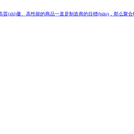
者提供高質(zhì)量、高性能的商品一直是制造商的目標(biāo)