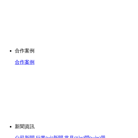
合作案例
合作案例
新聞資訊
公司新聞
行業(yè)新聞
常見(jiàn)問(wèn)題