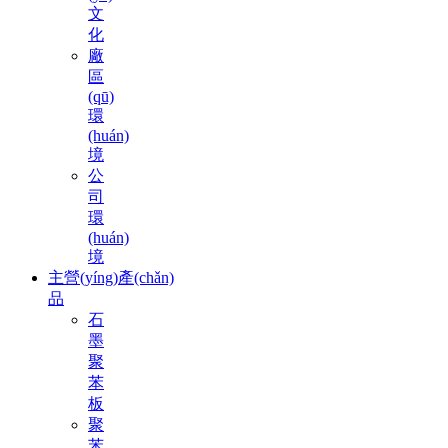
文
化
廠
區
(qū)
環
(huán)
境
公
司
環
(huán)
境
主營(yíng)產(chǎn)
品
石
墨
聚
苯
板
聚
苯