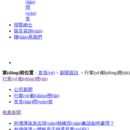
(jiàn)
問
(wèn)
答
招賢納士
留言咨詢(xún)
聯(lián)系我們
當(dāng)前位置
：
首頁(yè)
>
新聞資訊
> 行業(yè)動(dòng)態(tài
行業(yè)動(dòng)態(tài)
公司新聞
行業(yè)動(dòng)態(tài)
常見(jiàn)問(wèn)答
推薦新聞
外墻薄抹灰出現(xiàn)熱橋現(xiàn)象該如何處理？
外墻保溫一體板是干掛還是實(shí)貼?