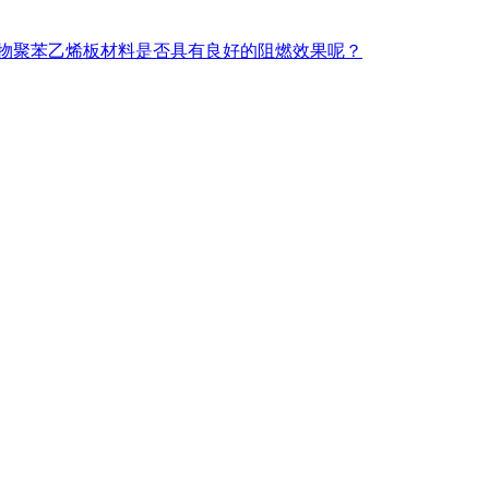
，那么聚合物聚苯乙烯板材料是否具有良好的阻燃效果呢？