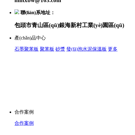
nmtxbw@163.com
聯(lián)系地址：
包頭市青山區(qū)銀海新村工業(yè)園區(qū)
產(chǎn)品中心
石墨聚苯板
聚苯板
砂漿
發(fā)泡水泥保溫板
更多
合作案例
合作案例