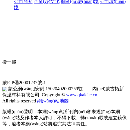
公司簡介
企業(yè)文化
廠區(qū)環(huán)境
公司環(huán)
境
掃一掃
蒙ICP備20001237號-1
蒙公網(wǎng)安備 15020402000259號
內(nèi)蒙古拓新
保溫材料有限公司 Copyright ©
www.qkaiche.cn
All rights reserved
網(wǎng)站地圖
版權(quán)聲明：本網(wǎng)站所刊內(nèi)容未經(jīng)本網
(wǎng)站及作者本人許可，不得下載、轉(zhuǎn)載或建立鏡像
等，違者本網(wǎng)站將追究其法律責任。