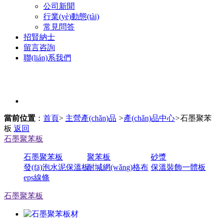
公司新聞
行業(yè)動態(tài)
常見問答
招賢納士
留言咨詢
聯(lián)系我們
當前位置
：
首頁
>
主營產(chǎn)品
>
產(chǎn)品中心
>
石墨聚苯
板
返回
石墨聚苯板
石墨聚苯板
聚苯板
砂漿
發(fā)泡水泥保溫板
耐堿網(wǎng)格布
保溫裝飾一體板
eps線條
石墨聚苯板