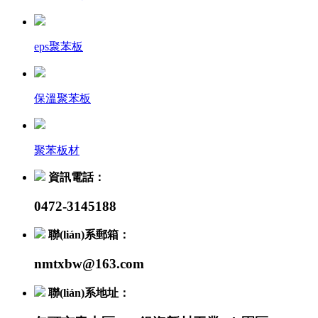
eps聚苯板
保溫聚苯板
聚苯板材
資訊電話：
0472-3145188
聯(lián)系郵箱：
nmtxbw@163.com
聯(lián)系地址：