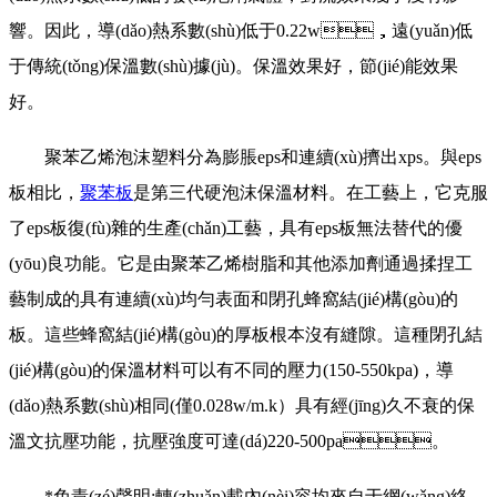
響。因此，導(dǎo)熱系數(shù)低于0.22w，遠(yuǎn)低
于傳統(tǒng)保溫數(shù)據(jù)。保溫效果好，節(jié)能效果
好。
聚苯乙烯泡沫塑料分為膨脹eps和連續(xù)擠出xps。與eps
板相比，
聚苯板
是第三代硬泡沫保溫材料。在工藝上，它克服
了eps板復(fù)雜的生產(chǎn)工藝，具有eps板無法替代的優
(yōu)良功能。它是由聚苯乙烯樹脂和其他添加劑通過揉捏工
藝制成的具有連續(xù)均勻表面和閉孔蜂窩結(jié)構(gòu)的
板。這些蜂窩結(jié)構(gòu)的厚板根本沒有縫隙。這種閉孔結
(jié)構(gòu)的保溫材料可以有不同的壓力(150-550kpa)，導
(dǎo)熱系數(shù)相同(僅0.028w/m.k）具有經(jīng)久不衰的保
溫文抗壓功能，抗壓強度可達(dá)220-500pa。
*免責(zé)聲明:轉(zhuǎn)載內(nèi)容均來自于網(wǎng)絡