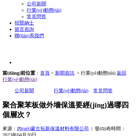
公司新聞
行業(yè)動態(tài)
常見問答
招賢納士
留言咨詢
聯(lián)系我們
當(dāng)前位置
：
首頁
>
新聞資訊
> 行業(yè)動態(tài)
返回
行業(yè)動態(tài)
公司新聞
行業(yè)動態(tài)
常見問答
聚合聚苯板做外墻保溫要經(jīng)過哪四
個層次？
來源：
內(nèi)蒙古拓新保溫材料有限公司
| 發(fā)布時間：
2023年04月20日