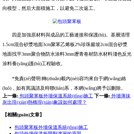
向模型，然后大面積施工，以避免二次返工。
四是加強原材料與成品的工藝連接和保護(hù)。基層清理
1.5cm混合砂漿地面3cm聚苯乙烯板2%珍珠巖坡2cm混合砂漿
地面找平3mm聚合物防水涂料3mm瀝青卷材防水材料淺色反光
涂料養(yǎng)護(hù)工程驗收。
*免責(zé)聲明:轉(zhuǎn)載內(nèi)容均來自于網(wǎng)絡
(luò)，如有異議請及時聯(lián)系，本網(wǎng)將予以刪除。
上一條:
包頭聚苯板外墻保溫系統(tǒng)施工
下一條:
外墻薄抹
灰出現(xiàn)熱橋現(xiàn)象該如何處理？
【相關(guān)文章】
包頭聚苯板外墻保溫系統(tǒng)施工
包頭外墻保溫板開裂滲漏的原因