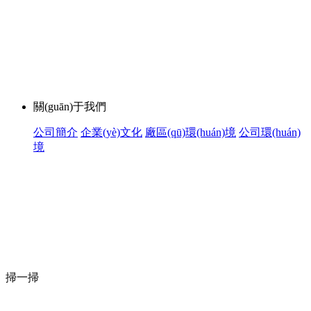
關(guān)于我們
公司簡介
企業(yè)文化
廠區(qū)環(huán)境
公司環(huán)
境
掃一掃