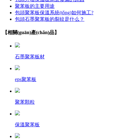
聚苯板的主要用途
包頭聚苯板保溫系統(tǒng)如何施工?
包頭石墨聚苯板的裂紋是什么？
【相關(guān)產(chǎn)品】
石墨聚苯板材
eps聚苯板
聚苯顆粒
保溫聚苯板