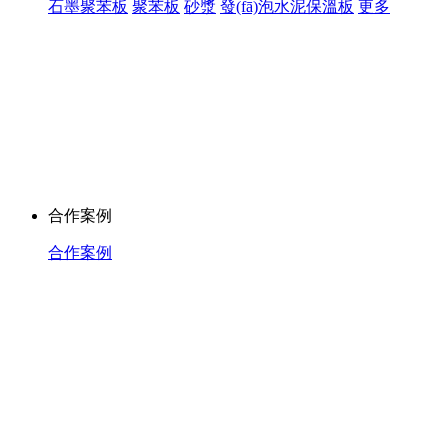
石墨聚苯板
聚苯板
砂漿
發(fā)泡水泥保溫板
更多
合作案例
合作案例