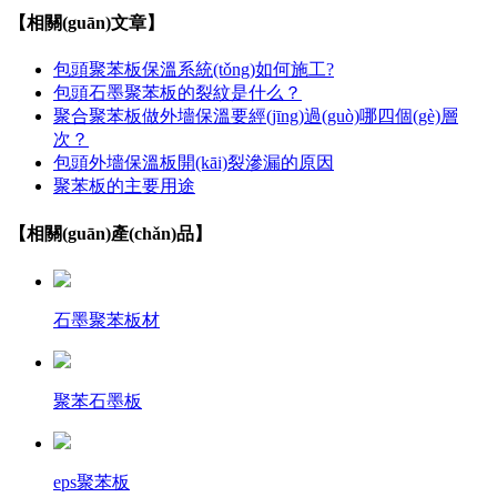
【相關(guān)文章】
包頭聚苯板保溫系統(tǒng)如何施工?
包頭石墨聚苯板的裂紋是什么？
聚合聚苯板做外墻保溫要經(jīng)過(guò)哪四個(gè)層
次？
包頭外墻保溫板開(kāi)裂滲漏的原因
聚苯板的主要用途
【相關(guān)產(chǎn)品】
石墨聚苯板材
聚苯石墨板
eps聚苯板